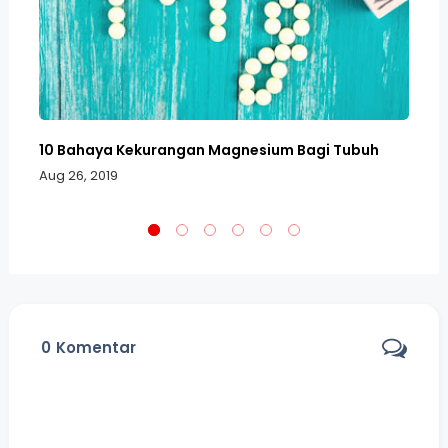
gi
10 Bahaya Kekurangan Magnesium Bagi Tubuh
10
Al
Aug 26, 2019
Au
0
Komentar