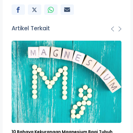
Artikel Terkait
gi
10 Bahaya Kekurangan Magnesium Bagi Tubuh
10