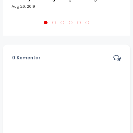
Al
Aug 26, 2019
Au
0
Komentar