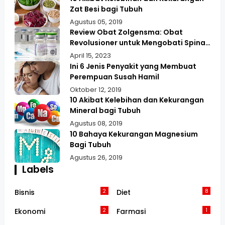
Zat Besi bagi Tubuh
Agustus 05, 2019
Review Obat Zolgensma: Obat
Revolusioner untuk Mengobati Spinal
Muscular Atrophy (SMA)
April 15, 2023
Ini 6 Jenis Penyakit yang Membuat
Perempuan Susah Hamil
Oktober 12, 2019
10 Akibat Kelebihan dan Kekurangan
Mineral bagi Tubuh
Agustus 08, 2019
10 Bahaya Kekurangan Magnesium
Bagi Tubuh
Agustus 26, 2019
Labels
2
8
Bisnis
Diet
2
1
Ekonomi
Farmasi